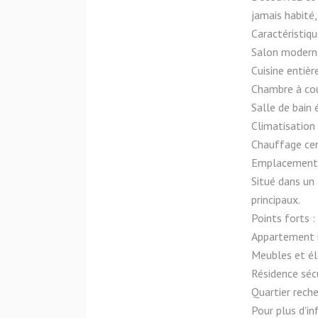
jamais habité
Caractéristiqu
Salon moderne
Cuisine entiè
Chambre à cou
Salle de bain
Climatisation
Chauffage ce
Emplacement
Situé dans un 
principaux.
Points forts :
Appartement n
Meubles et é
Résidence séc
Quartier reche
Pour plus d'in