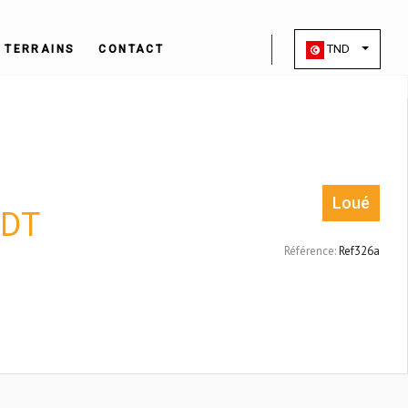
TND
TERRAINS
CONTACT
Loué
DT
Référence:
Ref326a