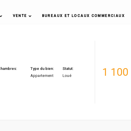
VENTE
BUREAUX ET LOCAUX COMMERCIAUX
1 100
Chambres:
Type du bien:
Statut:
1
Appartement
Loué