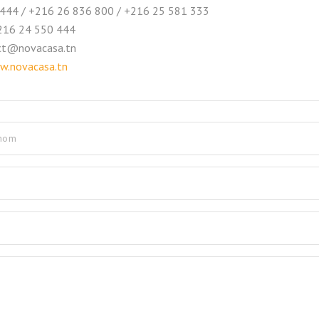
444 / +216 26 836 800 / +216 25 581 333
216 24 550 444
act@novacasa.tn
.novacasa.tn