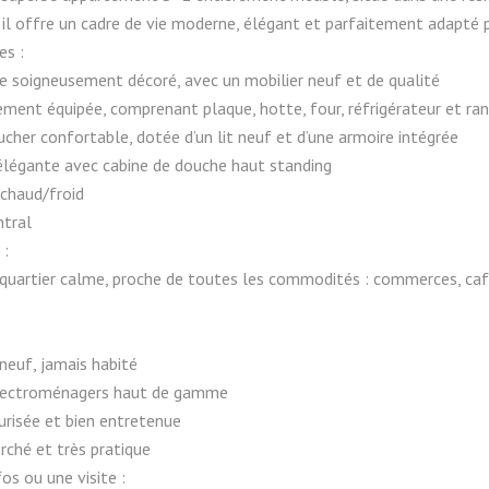
, il offre un cadre de vie moderne, élégant et parfaitement adapté 
es :
 soigneusement décoré, avec un mobilier neuf et de qualité
rement équipée, comprenant plaque, hotte, four, réfrigérateur et r
cher confortable, dotée d’un lit neuf et d’une armoire intégrée
 élégante avec cabine de douche haut standing
 chaud/froid
ntral
 :
quartier calme, proche de toutes les commodités : commerces, cafés
euf, jamais habité
lectroménagers haut de gamme
urisée et bien entretenue
rché et très pratique
fos ou une visite :