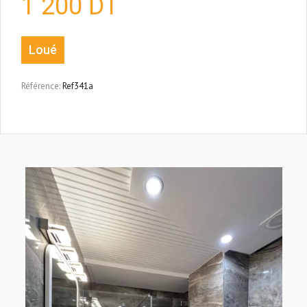
1 200
DT
Loué
Référence:
Ref341a