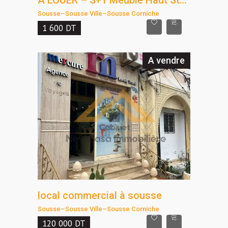
À LOUER – S+1 Meublé Haut Standing à Sousse Corniche, à deux pas de la mer
Sousse
–
Sousse Ville
–
Sousse Corniche
1 600
DT
A vendre
local commercial à sousse
Sousse
–
Sousse Ville
–
Sousse Corniche
120 000
DT