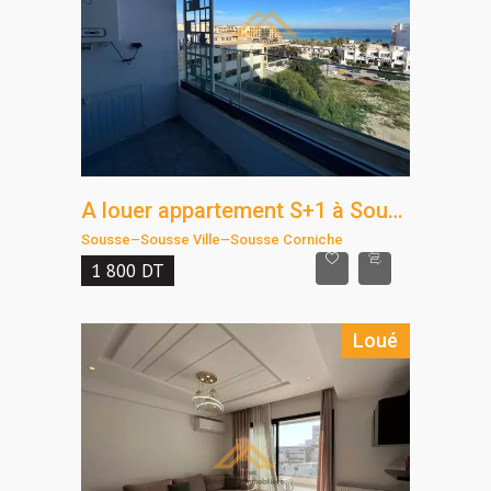
A louer appartement S+1 à Sousse corniche
Sousse
–
Sousse Ville
–
Sousse Corniche
1 800
DT
Loué