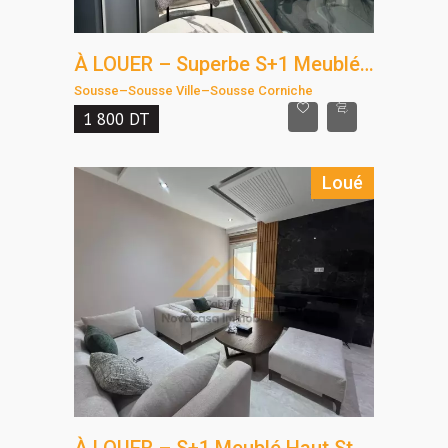
À LOUER – Superbe S+1 Meublé Haut Standing à Sousse Corniche
Sousse
–
Sousse Ville
–
Sousse Corniche
1 800
DT
Loué