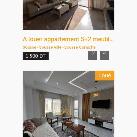
A louer appartement S+2 meublé à corniche Sousse
Sousse
–
Sousse Ville
–
Sousse Corniche
1 500
DT
Loué