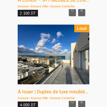
À LOUER – S+1 MEUBLÉ DE LUXE | SOUSSE CORNICHE
Sousse
–
Sousse Ville
–
Sousse Corniche
2 100
DT
Loué
À louer | Duplex de luxe meublé avec vue mer – Corniche Sousse
Sousse
–
Sousse Ville
–
Sousse Corniche
4 000
DT